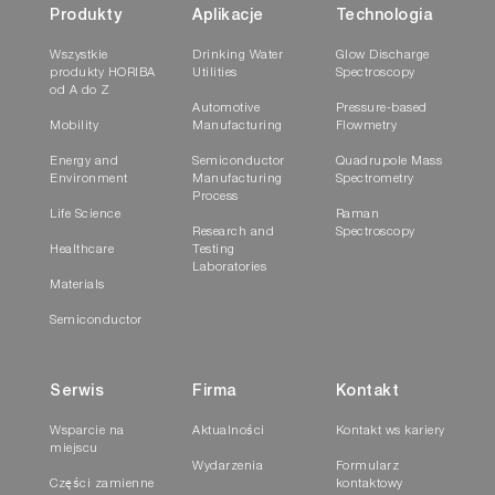
Produkty
Aplikacje
Technologia
Wszystkie
Drinking Water
Glow Discharge
produkty HORIBA
Utilities
Spectroscopy
od A do Z
Automotive
Pressure-based
Mobility
Manufacturing
Flowmetry
Energy and
Semiconductor
Quadrupole Mass
Environment
Manufacturing
Spectrometry
Process
Life Science
Raman
Research and
Spectroscopy
Healthcare
Testing
Laboratories
Materials
Semiconductor
Serwis
Firma
Kontakt
Wsparcie na
Aktualności
Kontakt ws kariery
miejscu
Wydarzenia
Formularz
Części zamienne
kontaktowy