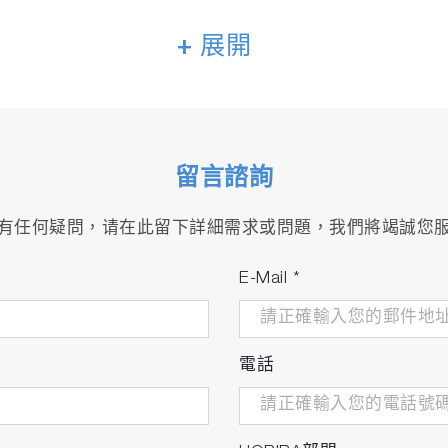
化提供穩定的測量
+ 展開
來提高測量精度。
留言諮詢
訊、測量狀態、趨勢圖、診斷和分析儀設置
有任何疑問，请在此留下詳細需求或問題，我們將竭誠您
記錄儀器即時設置
E-Mail
*
電話