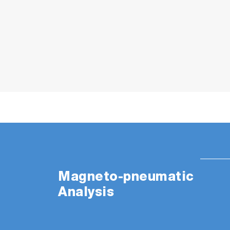
方便的 19 吋機架安裝配置
將幫浦、冷卻器、過濾器、流
相關產業
Magneto-pneumatic
Analysis
Thermal Power Generation
Biomass Power Generation
Industrials and Medical Gases