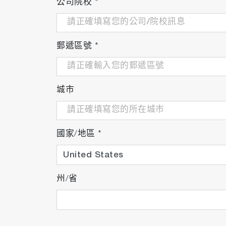
公司院校
*
附加功能
郵遞區號
*
自動校準
自我診斷
城市
數據記錄
分析儀配置設定
國家/地區
*
多個類比和數位輸出（選項
州/省
VA-5000 系列樣氣調節系統
旨在支援 VA-5000 系列分