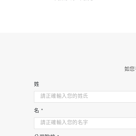
自動壓力補償透過補償氣壓變
採用恆溫控制氣體流量感測器
使用方便
5.7 吋 LCD 觸控螢幕提供分析儀資
探測器模組可以快速添加或更換
如您
除了樣本資料之外，前面板 USB 還允許
姓
名
*