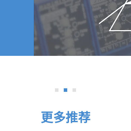
s for Household and Commercial Use
 from Safety Testing of Rechargeable Batteries
e Gas Reduction
ng
n and Verification
更多推荐