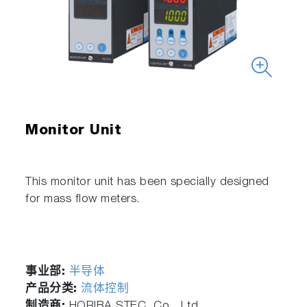
Monitor Unit
This monitor unit has been specially designed
for mass flow meters.
事业部:
半导体
产品分类:
流体控制
制造商:
HORIBA STEC, Co., Ltd.