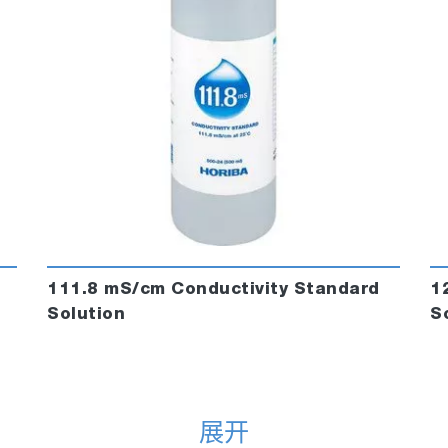
111.8 mS/cm Conductivity Standard
1
Solution
S
展开