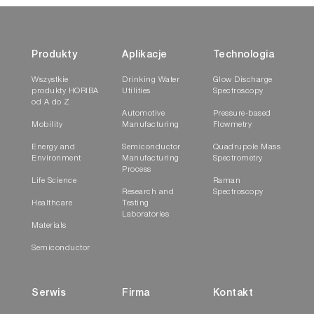
Produkty
Aplikacje
Technologia
Wszystkie
Drinking Water
Glow Discharge
produkty HORIBA
Utilities
Spectroscopy
od A do Z
Automotive
Pressure-based
Mobility
Manufacturing
Flowmetry
Energy and
Semiconductor
Quadrupole Mass
Environment
Manufacturing
Spectrometry
Process
Life Science
Raman
Research and
Spectroscopy
Healthcare
Testing
Laboratories
Materials
Semiconductor
Serwis
Firma
Kontakt