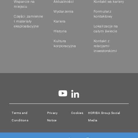
Wsparcie na
Aktualności
Kontakt ws kariery
miejscu
Wydarzenia
Formularz
Części zamienne
kontaktowy
i materiały
Kariera
eksploatacyjne
Lokalizacje na
Historia
całym świecie
Kultura
Kontakt z
korporacyjna
relacjami
inwestorskimi
Terms and
Privacy
Cookies
HORIBA Group Social
Conditions
Notice
Media