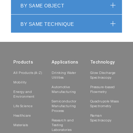
BY SAME OBJECT
BY SAME TECHNIQUE
Products
Applications
Technology
All Products (A-Z)
Drinking Water
Glow Discharge
Utilities
Spectroscopy
Mobility
Automotive
Pressure-based
Energy and
Manufacturing
Flowmetry
Environment
Semiconductor
Quadrupole Mass
Life Science
Manufacturing
Spectrometry
Process
Healthcare
Raman
Research and
Spectroscopy
Materials
Testing
Laboratories