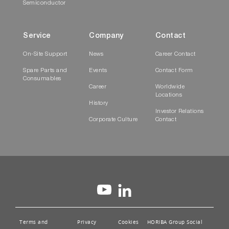
Semiconductor
Service
Company
Contact
On-Site Support
News
Career Contact
Spare Parts and
Events
Contact Form
Consumables
Career
Worldwide
Locations
History
Investor Relations
Corporate Culture
Contact
Terms and
Privacy
Cookies
HORIBA Group Social