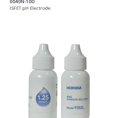
0040N-10D
ISFET pH Electrode