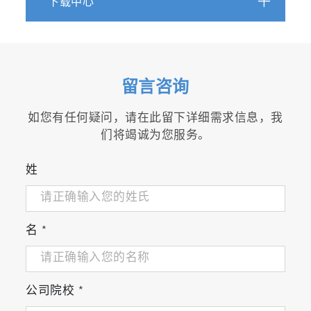
用”
下载中心
适用于FluoroCube、Tempro、Fluorolog-
TCSPC和FluoroMax-TCSPC系统
波长范围从265nm到1275nm
光脉冲宽度从100ns 到毫秒量级，具有清晰的
留言咨询
开关转换
软件控制脉冲速率和持续时间，优化脉冲参数
如您有任何疑问，请在此留下详细需求信息，我
使之适应寿命时间范围
们将竭诚为您服务。
可与NanoLED和DeltaDiode光源进行互换
每个光源都包含可调光学元件以及安装卡销
姓
名
*
公司院校
*