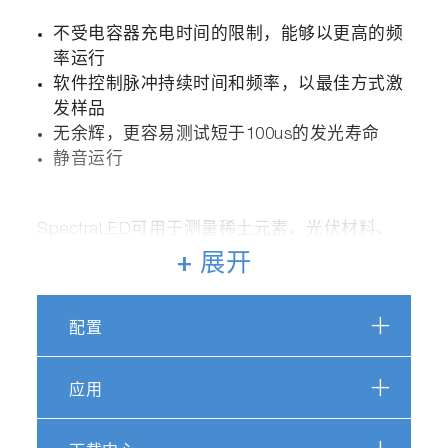
不受电容器充电时间的限制，能够以更高的频
率运行
软件控制脉冲持续时间和频率，以最佳方式激
发样品
无余辉，更容易测试短于100us的发光寿命
静音运行
SpectraLED可用于测量稀土元素、光伏材料、
矿物、安全墨水和单线态氧等材料的长寿命发
+ 展开
光。
配置
技术特性
应用
基于LED的低成本磷光测量光源
直接连接到FluoroHub和DeltaHub，“即插即