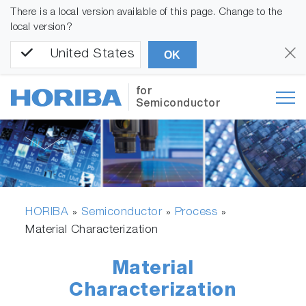
There is a local version available of this page. Change to the
local version?
United States
OK
for
Semiconductor
HORIBA
Semiconductor
Process
»
»
»
Material Characterization
Material
Characterization