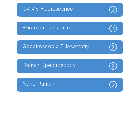
UV-Vis-Fluorescence
Photoluminescence
Spectroscopic Ellipsometry
Raman Spectroscopy
Nano-Raman