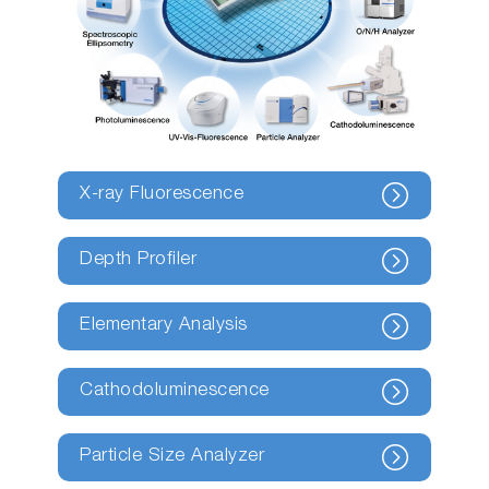
X-ray Fluorescence
Depth Profiler
Elementary Analysis
Cathodoluminescence
Particle Size Analyzer