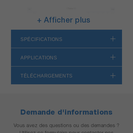
+ Afficher plus
SPÉCIFICATIONS
APPLICATIONS
Les spécifications, l'apparence et autres
caractéristiques des produits peuvent être
TÉLÉCHARGEMENTS
modifiées sans préavis. Veuillez nous contacter
si vous souhaitez assister à une démonstration
avant d'envisager l'achat de ce produit.
<Tableau 2> Limite de détection
Demande d'informations
la plus basse (Exemple) (σ) (ng/m
3
)
Vous avez des questions ou des demandes ?