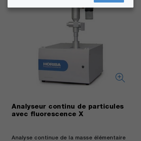
Analyseur continu de particules
avec fluorescence X
Analyse continue de la masse élémentaire