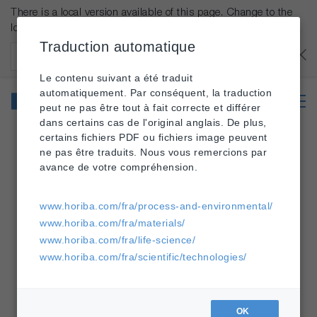
There is a local version available of this page. Change to the
local version?
Traduction automatique
États-Unis
OK
Le contenu suivant a été traduit
automatiquement. Par conséquent, la traduction
peut ne pas être tout à fait correcte et différer
dans certains cas de l'original anglais. De plus,
certains fichiers PDF ou fichiers image peuvent
ne pas être traduits. Nous vous remercions par
HORIBA
Process et environnement
-
-
avance de votre compréhension.
Produits
-
PX-375
www.horiba.com/fra/process-and-environmental/
www.horiba.com/fra/materials/
PX-375
www.horiba.com/fra/life-science/
www.horiba.com/fra/scientific/technologies/
OK