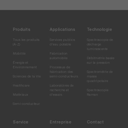
*3 L'équation du facteur de conversion est établie à partir des
données de mesure d'échantillons de particules PM2,5 de l'air
ambiant, analysés par la méthode de réflectance thermo-
optique. Ce facteur de conversion peut être réinitialisé par
Produits
Applications
Technologie
l'utilisateur en fonction de ses échantillons et de sa méthode
Tous les produits
Services publics
Spectroscopie de
de référence.
(A-Z)
d'eau potable
décharge
luminescente
Industries connexes
Mobilité
Fabrication
automobile
Débitmétrie basée
Énergie et
sur la pression
Production de fer et d'acier
Environnement
Processus de
fabrication des
Spectrométrie de
Raffinerie pétrolière
Sciences de la Vie
semi-conducteurs
masse
quadripolaire
Industrie pétrochimique
Healthcare
Laboratoires de
Évaluation de l'impact environnemental
recherche et
Spectroscopie
Matériaux
d'essais
Raman
Semi-conducteur
Applications connexes
Service
Entreprise
Contact
Spéciation chimique des particules en