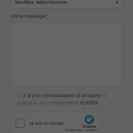
Votre message
*
J'ai pris connaissance et accepté
la
politique de confidentialité
HORIBA
* Le LDL (σ) est la moitié du LDL (2σ)
* Le taux de LDL peut varier en raison des
différences entre les appareils.
* Veuillez nous consulter concernant la LDL