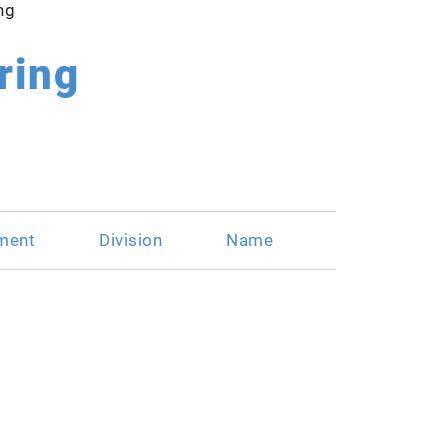
ing
ring
ment
Division
Name