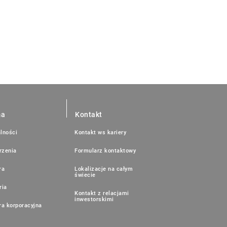
ma
Kontakt
lności
Kontakt ws kariery
rzenia
Formularz kontaktowy
ra
Lokalizacje na całym
świecie
ria
Kontakt z relacjami
inwestorskimi
ra korporacyjna