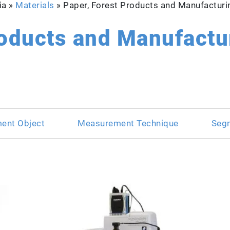
ia »
Materials
»
Paper, Forest Products and Manufactur
roducts and Manufactu
ent Object
Measurement Technique
Seg