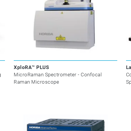
XploRA™ PLUS
L
g
MicroRaman Spectrometer - Confocal
C
Raman Microscope
S