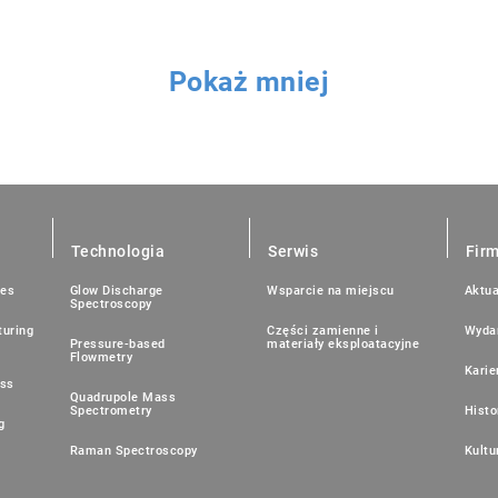
Pokaż mniej
Technologia
Serwis
Fir
ies
Glow Discharge
Wsparcie na miejscu
Aktua
Spectroscopy
uring
Części zamienne i
Wyda
Pressure-based
materiały eksploatacyjne
Flowmetry
Karie
ess
Quadrupole Mass
Spectrometry
Histo
g
Raman Spectroscopy
Kultu