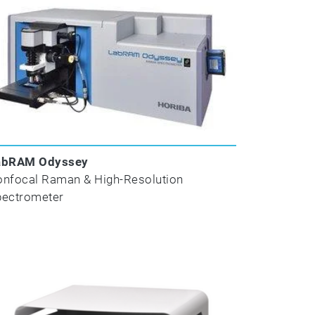
abRAM Odyssey
onfocal Raman & High-Resolution
pectrometer