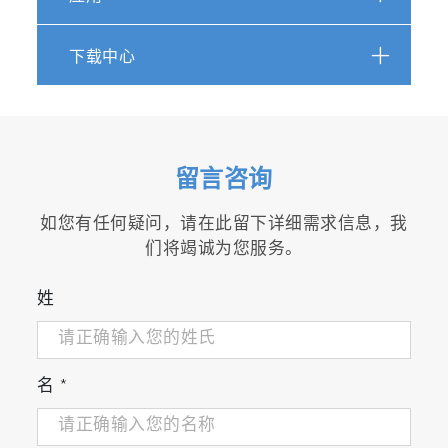
灵活性
下载中心
具有扩展温度和湿度模块的灵活性
便于不同的试验室之间移动
适用于从轻型（如摩托车）到重型发动机（包
括非道路机械 NRMM）的广泛应用
留言咨询
如您有任何疑问，请在此留下详细需求信息，我
们将竭诚为您服务。
动态性
姓
可以模拟环境压力、温度和湿度的变化
可以快速再现真实的驾驶测试场景
名
*
有效性