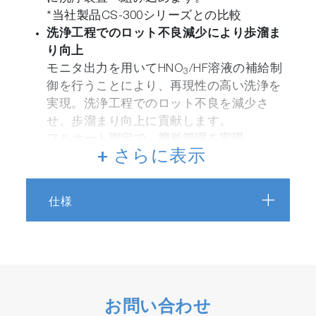
*当社製品CS-300シリーズとの比較
洗浄工程でのロット不良減少により歩溜ま
り向上
モニタ出力を用いてHNO
/HF溶液の補給制
3
御を行うことにより、再現性の高い洗浄を
実現。洗浄工程でのロット不良を減少さ
せ、歩溜まり向上に貢献します。
フルオート測定で、簡単管理を実現
+ さらに表示
ユー ザはHNO
/HF溶液を導入するだけ。測
3
定はフルオートなので、測定開始後の制御
は一切不要です。また、参照スペクトル測
仕様
定は空気を使用するためユーティリティと
しての水は不要です。
万全の気泡対策により、連続測定が可能
脱泡機能を内蔵し、フローセル直前で気泡
を分離するため、液を流した状態での連続
測定が可能になりました。
お問い合わせ