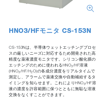
HNO3/HFモニタ CS-153N
CS-153Nは、半導体ウェットエッチングプロセ
スの厳しいニーズに対応するため開発された高
精度な薬液濃度モニタです。シリコン酸化膜の
エッチングのために使われるHNO
/HF溶液
3
(HNO
/HF/H
O)の各成分濃度をリアルタイムで
3
2
測定し、アラームで薬液交換や自動補給するタ
イミングを知らせます。これによりHNO
/HF溶
3
液の濃度を許容範囲に保つとともに無駄な溶液
交換をなくすことができます。