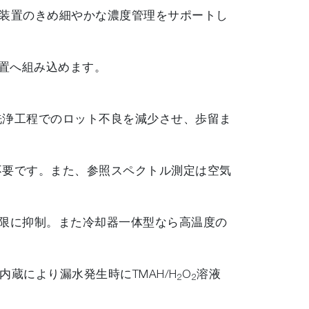
浄装置のきめ細やかな濃度管理をサポートし
装置へ組み込めます。
洗浄工程でのロット不良を減少させ、歩留ま
不要です。また、参照スペクトル測定は空気
限に抑制。また冷却器一体型なら高温度の
蔵により漏水発生時にTMAH/H
O
溶液
2
2