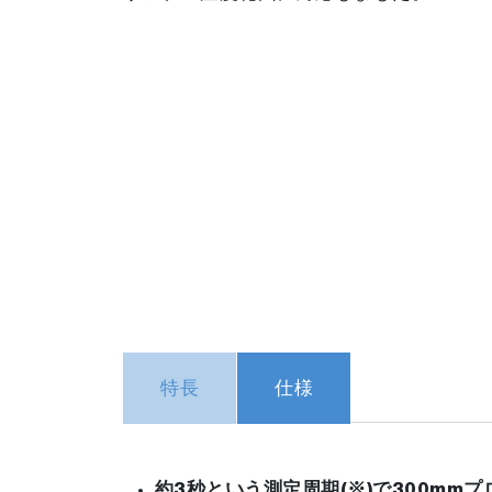
特長
仕様
約3秒という測定周期(※)で300mm