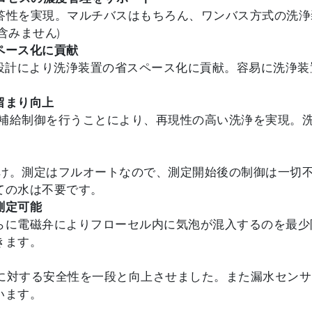
応答性を実現。マルチバスはもちろん、ワンバス方式の洗
含みません)
ペース化に貢献
ト化設計により洗浄装置の省スペース化に貢献。容易に洗浄
留まり向上
補給制御を行うことにより、再現性の高い洗浄を実現。
け。測定はフルオートなので、測定開始後の制御は一切
ての水は不要です。
測定可能
らに電磁弁によりフローセル内に気泡が混入するのを最少
きます。
電に対する安全性を一段と向上させました。また漏水センサ内
います。