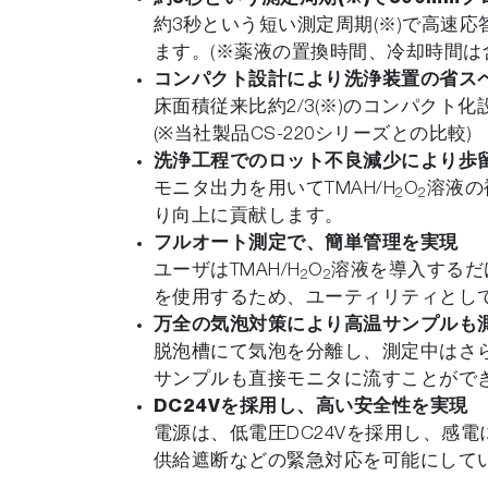
約3秒という短い測定周期(※)で高速
ます。(※薬液の置換時間、冷却時間は
コンパクト設計により洗浄装置の省ス
床面積従来比約2/3(※)のコンパク
(※当社製品CS-220シリーズとの比較)
洗浄工程でのロット不良減少により歩
モニタ出力を用いてTMAH/H
O
溶液の
2
2
り向上に貢献します。
フルオート測定で、簡単管理を実現
ユーザはTMAH/H
O
溶液を導入するだ
2
2
を使用するため、ユーティリティとし
万全の気泡対策により高温サンプルも
脱泡槽にて気泡を分離し、測定中はさ
サンプルも直接モニタに流すことがで
DC24Vを採用し、高い安全性を実現
電源は、低電圧DC24Vを採用し、感
供給遮断などの緊急対応を可能にして