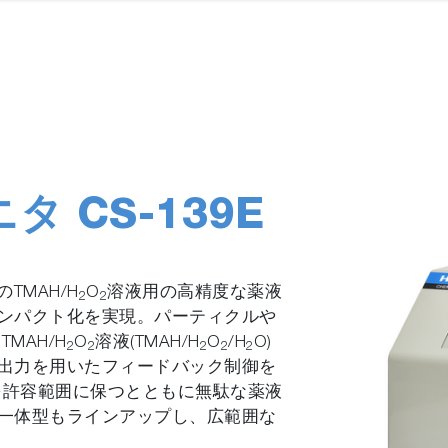
タ CS-139E
TMAH/H
O
溶液用の高精度な薬液
2
2
ンパクト化を実現。パーティクルや
MAH/H
O
溶液(TMAH/H
O
/H
O)
2
2
2
2
2
出力を用いたフィードバック制御を
を許容範囲に保つとともに無駄な薬液
一体型もラインアップし、広範囲な