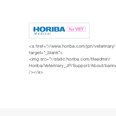
<a href="//www.horiba.com/jpn/veterinary/
target="_blank">
<img src="//static.horiba.com/fileadmin/
Horiba/Veterinary_JP/Support/About/bann
/></a>