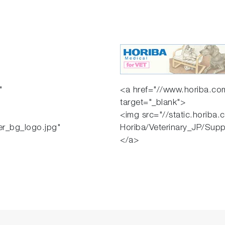
"
<a href="//www.horiba.com
target="_blank">
<img src="//static.horiba.
er_bg_logo.jpg"
Horiba/Veterinary_JP/Supp
</a>