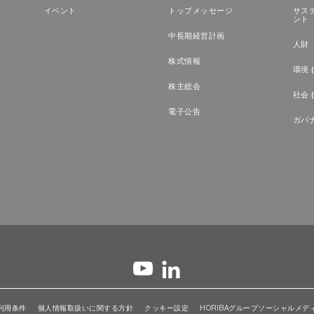
イベント
トップメッセージ
サス
ント
中長期経営計画
人財（
株式情報
環境 (
株主総会
社会 (
電子公告
ガバナ
利用条件
個人情報取扱いに関する方針
クッキー設定
HORIBAグループソーシャルメデ