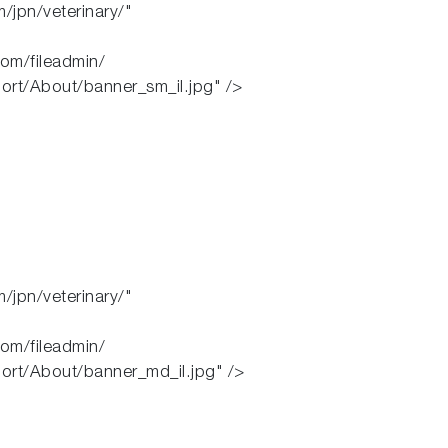
/jpn/veterinary/"
com/fileadmin/
ort/About/banner_sm_il.jpg" />
/jpn/veterinary/"
com/fileadmin/
ort/About/banner_md_il.jpg" />