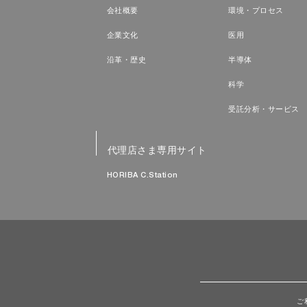
会社概要
環境・プロセス
企業文化
医用
沿革・歴史
半導体
科学
受託分析・サービス
代理店さま専用サイト
HORIBA C.Station
ご