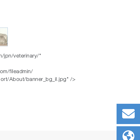
/jpn/veterinary/"
com/fileadmin/
ort/About/banner_bg_il.jpg" />