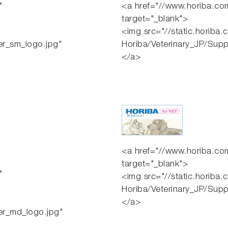
"
<a href="//www.horiba.com
target="_blank">
<img src="//static.horiba.
er_sm_logo.jpg"
Horiba/Veterinary_JP/Supp
</a>
<a href="//www.horiba.com
target="_blank">
"
<img src="//static.horiba.
Horiba/Veterinary_JP/Supp
</a>
er_md_logo.jpg"