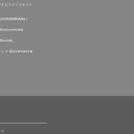
テナビリティマネジメ
HORIBARIANs）
Environment)
Social)
ンス (Governance)
ィア