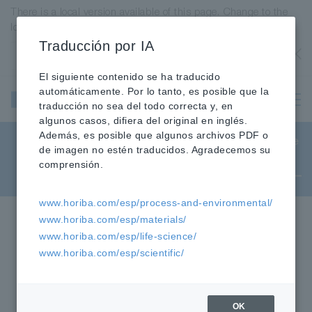
There is a local version available of this page. Change to the
local version?
Traducción por IA
Estados Unidos
OK
El siguiente contenido se ha traducido
Instrumentos
automáticamente. Por lo tanto, es posible que la
Científicos y
traducción no sea del todo correcta y, en
Analíticos
algunos casos, difiera del original en inglés.
Además, es posible que algunos archivos PDF o
Dispersión Estática de Luz (SLS) / Análisis de
de imagen no estén traducidos. Agradecemos su
Distribución del Tamaño de Partículas por
comprensión.
Difracción Láser
HORIBA
Tecnologías»
«
Científico »
Dispersión Estática de Luz (SLS) / Análisis de
www.horiba.com/esp/process-and-environmental/
Distribución del Tamaño de Partículas por
www.horiba.com/esp/materials/
www.horiba.com/esp/life-science/
Difracción Láser
www.horiba.com/esp/scientific/
Volver a la visión general de los productos de
caracterización de partículas
OK
Volver a la lista de seminarios web de