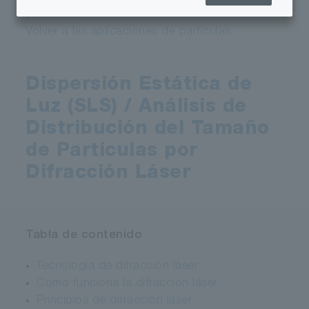
partículas
Volver a las aplicaciones de partículas
Dispersión Estática de
Luz (SLS) / Análisis de
Distribución del Tamaño
de Partículas por
Difracción Láser
Tabla de contenido
Tecnología de difracción láser
Cómo funciona la difracción láser
Principios de difracción láser