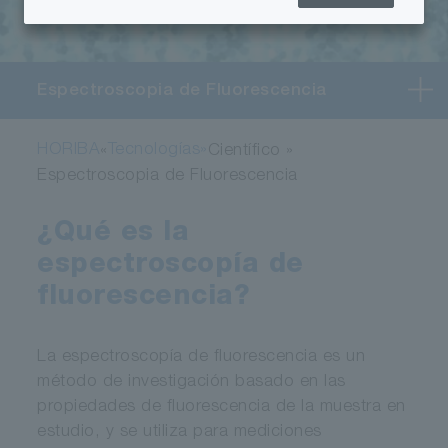
Espectroscopia de Fluorescencia
HORIBA
Tecnologías»
«
Científico »
Espectroscopia de Fluorescencia
¿Qué es la
espectroscopía de
fluorescencia?
La espectroscopía de fluorescencia es un
método de investigación basado en las
propiedades de fluorescencia de la muestra en
estudio, y se utiliza para mediciones