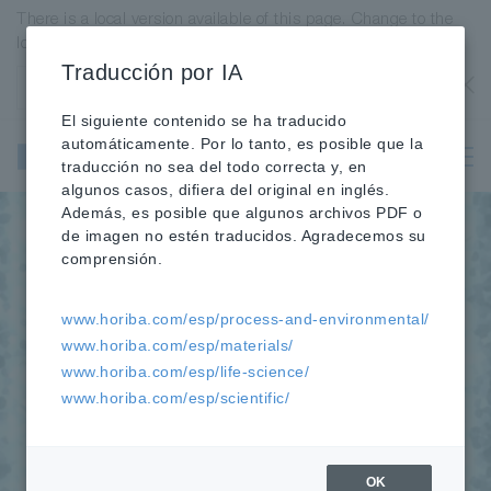
There is a local version available of this page. Change to the
local version?
Traducción por IA
Estados Unidos
OK
El siguiente contenido se ha traducido
Instrumentos
automáticamente. Por lo tanto, es posible que la
Científicos y
traducción no sea del todo correcta y, en
Analíticos
algunos casos, difiera del original en inglés.
Además, es posible que algunos archivos PDF o
de imagen no estén traducidos. Agradecemos su
comprensión.
www.horiba.com/esp/process-and-environmental/
www.horiba.com/esp/materials/
www.horiba.com/esp/life-science/
www.horiba.com/esp/scientific/
Tecnologías
OK