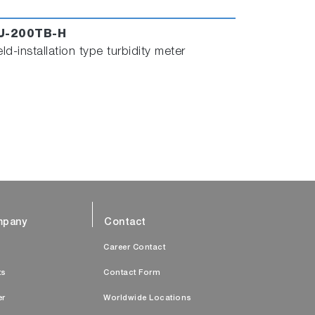
U-200TB-H
eld-installation type turbidity meter
pany
Contact
s
Career Contact
ts
Contact Form
er
Worldwide Locations