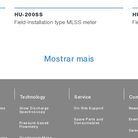
HU-200SS
H
Field-installation type MLSS meter
Fi
Mostrar mais
Technology
Service
Com
ties
Glow Discharge
On-Site Support
New
Spectroscopy
Spare Parts and
Even
Pressure-based
Consumables
Flowmetry
Care