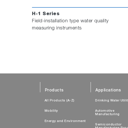
H-1 Series
Field-installation type water quality
measuring instruments
Products
Applications
All Products (A-Z)
Drinking Water Utili
Mobility
Automotive
Manufacturing
Energy and Environment
Semiconductor