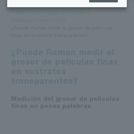
HORIBA
Tecnologías Científica
«
» «
Explicado Raman FAQ
»
¿Puede Raman medir el grosor de películas
finas en sustratos transparentes?
¿Puede Raman medir el
grosor de películas finas
en sustratos
transparentes?
Medición del grosor de películas
finas en pocas palabras