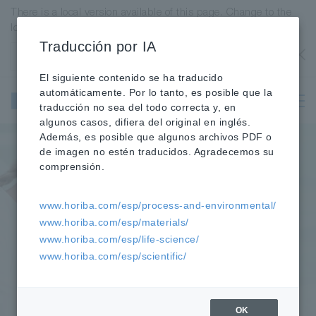
There is a local version available of this page. Change to the
local version?
Traducción por IA
Estados Unidos
OK
El siguiente contenido se ha traducido
Instrumentos
automáticamente. Por lo tanto, es posible que la
Científicos y
traducción no sea del todo correcta y, en
Analíticos
algunos casos, difiera del original en inglés.
Además, es posible que algunos archivos PDF o
de imagen no estén traducidos. Agradecemos su
comprensión.
www.horiba.com/esp/process-and-environmental/
www.horiba.com/esp/materials/
www.horiba.com/esp/life-science/
www.horiba.com/esp/scientific/
OK