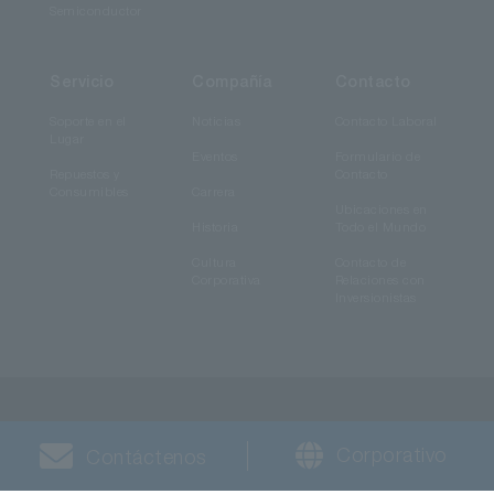
Semiconductor
Servicio
Compañía
Contacto
Soporte en el
Noticias
Contacto Laboral
Lugar
Eventos
Formulario de
Repuestos y
Contacto
Consumibles
Carrera
Ubicaciones en
Historia
Todo el Mundo
Cultura
Contacto de
Corporativa
Relaciones con
Inversionistas
Corporativo
Contáctenos