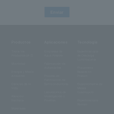
Enviar
Productos
Aplicaciones
Tecnología
Todos los
Empresas de
Espectroscopia
Productos (A-Z)
Agua Potable
de Descarga
Luminiscente
Movilidad
Fabricación de
Automóviles
Flujometría
Energía y Medio
Basada en
Ambiente
Proceso de
Presión
Fabricación de
Ciencias de la
Semiconductores
Espectrometría de
Vida
Masas
Laboratorios de
Cuadrupolo
Atención
Investigación y
Sanitaria
Pruebas
Espectroscopia
Raman
Materiales