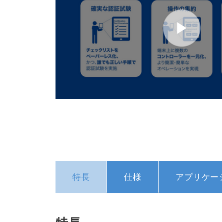
特長
仕様
アプリケー