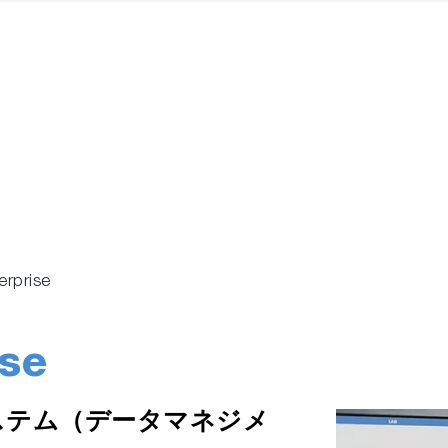
erprise
se
ステム（データマネジメ