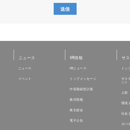
送信
ニタリング 異常発生時はアラームが点灯
す手間を低減
ニュース
IR情報
サス
ニュース
IRニュース
トッ
イベント
トップメッセージ
サス
ント
中長期経営計画
人財（
株式情報
環境 (
株主総会
社会 (
電子公告
ガバナ