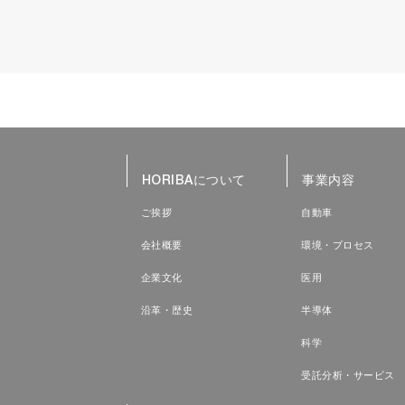
供試体・試験装置の稼働状況を遠隔からモ
車両や部品、作業員の位置を見える化し探
HORIBAについて
事業内容
ご挨拶
自動車
会社概要
環境・プロセス
企業文化
医用
沿革・歴史
半導体
科学
受託分析・サービス