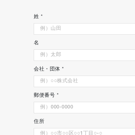
アプリケーション
姓
*
設備状態の可視化
試験棟全体や設備の稼働状況を遠隔か
名
可視化する項目はお客様のご要望に応
事例：試験棟全体・各試験室の稼働状況、試
会社・団体
*
郵便番号
*
住所