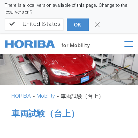
There is a local version available of this page. Change to the
local version?
United States
OK
for Mobility
HORIBA
Mobility
»
»
車両試験（台上）
車両試験（台上）