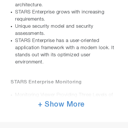
architecture.
STARS Enterprise grows with increasing
requirements.
Unique security model and security
assessments.
STARS Enterprise has a user-oriented
application framework with a modern look. It
stands out with its optimized user
environment.
STARS Enterprise Monitoring
Monitoring Viewer Providing Three Levels of
Detail: LAB, Device and Analyzer: STARS
+ Show More
Enterprise Monitoring collects status
information and system data from all the
connected devices. Any system errors or