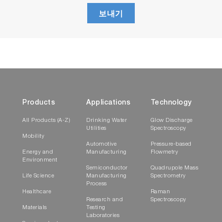
보내기
Products
Applications
Technology
All Products (A-Z)
Drinking Water
Glow Discharge
Utilities
Spectroscopy
Mobility
Automotive
Pressure-based
Energy and
Manufacturing
Flowmetry
Environment
Semiconductor
Quadrupole Mass
Life Science
Manufacturing
Spectrometry
Process
Healthcare
Raman
Research and
Spectroscopy
Materials
Testing
Laboratories