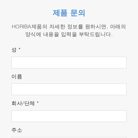
warnings will be indicated on a display.
Overall View of All Connected Devices: The
제품 문의
Lab View provides an overall view of all
connected devices and their actual status.
HORIBA제품의 자세한 정보를 원하시면, 아래의
An error overview list should give a quick
양식에 내용을 입력을 부탁드립니다.
overview of what the actual problems are.
Detailed Information on the Major
성
*
Components: The Device View provides more
detailed information. In case of an emission
bench it will show the information on the
이름
major components like the analyzers and
sample system.
회사/단체
*
주소