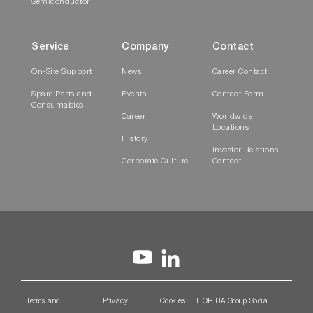
Semiconductor
Service
Company
Contact
On-Site Support
News
Career Contact
Spare Parts and
Events
Contact Form
Consumables
Career
Worldwide
Locations
History
Investor Relations
Corporate Culture
Contact
Terms and
Privacy
Cookies
HORIBA Group Social