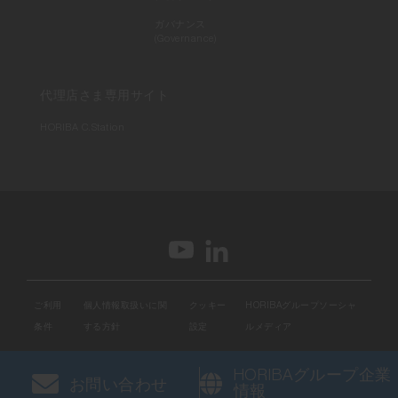
ガバナンス
(Governance)
代理店さま専用サイト
HORIBA C.Station
ご利用
個人情報取扱いに関
クッキー
HORIBAグループソーシャ
条件
する方針
設定
ルメディア
HORIBAグループ企業
お問い合わせ
情報