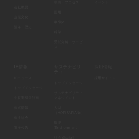
環境・プロセス
イベント
会社概要
医用
企業文化
半導体
沿革・歴史
科学
受託分析・サービ
ス
IR情報
サステナビリ
採用情報
ティ
IRニュース
採用サイト »
トップメッセージ
トップメッセージ
サステナビリティ
中長期経営計画
マネジメント
株式情報
人財
（HORIBARIANs）
株主総会
環境
電子公告
(Environment)
社会 (Social)