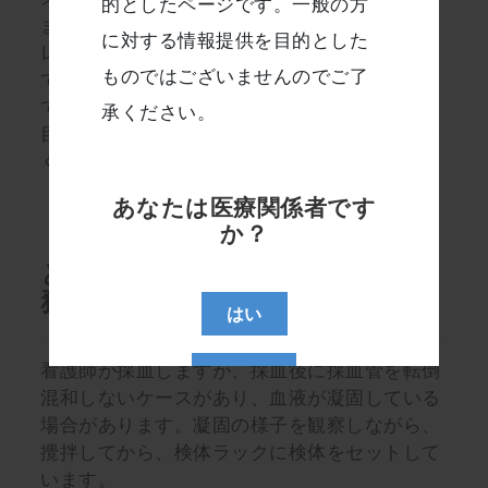
スがありましたが、装置の更新後は経験してい
ません。他にも、試薬交換の時期が、緑色、オ
レンジ色、赤色で段階的に知らせてくれるの
で、わかりやすくなり、試薬残量がぎりぎりま
で使用可能となりました。精度管理の画面が項
目毎に出て来るようになり、外れた項目名が赤
くなるのでわかりやすくなりました。
どんなことに注意して、検査業
務をしていますか？
看護師が採血しますが、採血後に採血管を転倒
混和しないケースがあり、血液が凝固している
場合があります。凝固の様子を観察しながら、
攪拌してから、検体ラックに検体をセットして
います。