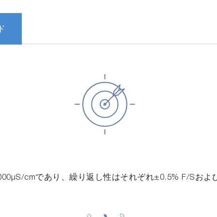
ド
,000μS/cmであり、繰り返し性はそれぞれ±0.5% F/Sお