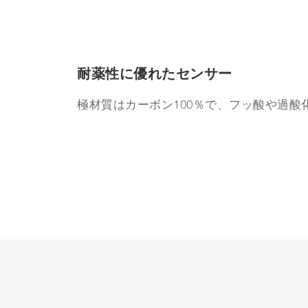
耐薬性に優れたセンサー
極材質はカーボン100％で、フッ酸や過
金属コンタミフリー
特殊カーボンを極材に使用しているため、