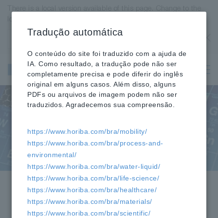
There is a local version available of this page. Change to the
local version?
Tradução automática
Estados Unidos
OK
O conteúdo do site foi traduzido com a ajuda de
Instrumentos
IA. Como resultado, a tradução pode não ser
científicos e
completamente precisa e pode diferir do inglês
analíticos
original em alguns casos. Além disso, alguns
PDFs ou arquivos de imagem podem não ser
traduzidos. Agradecemos sua compreensão.
Aplicações
https://www.horiba.com/bra/mobility/
https://www.horiba.com/bra/process-and-
environmental/
https://www.horiba.com/bra/water-liquid/
https://www.horiba.com/bra/life-science/
HORIBA
Científico
»
» Aplicações »
https://www.horiba.com/bra/healthcare/
Ciências dos Materiais
https://www.horiba.com/bra/materials/
https://www.horiba.com/bra/scientific/