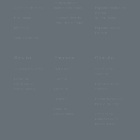
fabricação de
Ciências da Vida
semicondutores
Espectrometria de
massa
Healthcare
Laboratórios de
quadrupolar
Pesquisa e Testes
Materiais
Espectroscopia
Raman
Semicondutor
Serviço
Empresa
Contato
Suporte no local
Notícias
Contato de
carreira
Peças de
Eventos
reposição e
Formulário de
consumíveis
Carreira
contato
História
Localizações em
todo o mundo
Cultura
Corporativa
Contato de
Relações com
Investidores