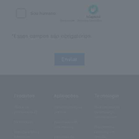
*Esses campos são obrigatórios.
Enviar
Produtos
Aplicações
Tecnologia
Todos os
Serviços de água
Espectroscopia
produtos (AZ)
potável
de descarga
luminescente
Mobilidade
Fabricação de
automóveis
Fluxometria
Energia e Meio
baseada em
Ambiente
Processo de
pressão