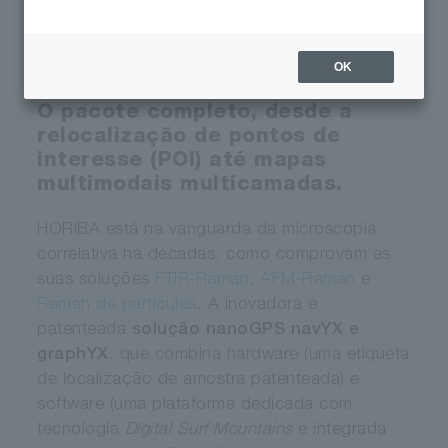
Microscopia Correlativa
Colaborativa
OK
O pacote completo, desde a
relocalização de pontos de
interesse (POI) até mapas
multimodais multicamadas.
HORIBA está na vanguarda da microscopia
correlativa há décadas, como comprovam as
suas soluções
FTIR-Raman
,
AFM-Raman
e
Raman de partículas
. A inovadora e
patenteada
solução nanoGPS navYX e
graphYX
, que combina hardware (uma etiqueta
de localização de amostra patenteada) e
software (uma plataforma dedicada com
tecnologia
Digital Surf Mountains
e integrada