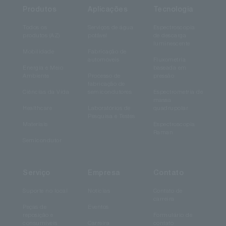
Produtos
Aplicações
Tecnologia
Todos os
Serviços de água
Espectroscopia
produtos (AZ)
potável
de descarga
luminescente
Mobilidade
Fabricação de
automóveis
Fluxometria
Energia e Meio
baseada em
Ambiente
Processo de
pressão
fabricação de
Ciências da Vida
semicondutores
Espectrometria de
massa
Healthcare
Laboratórios de
quadrupolar
Pesquisa e Testes
Materiais
Espectroscopia
Raman
Semicondutor
Serviço
Empresa
Contato
Suporte no local
Notícias
Contato de
carreira
Peças de
Eventos
reposição e
Formulário de
consumíveis
Carreira
contato