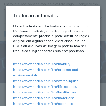
There is a local version available of this page. Change to the
local version?
Tradução automática
Estados Unidos
OK
O conteúdo do site foi traduzido com a ajuda de
Instrumentos
IA. Como resultado, a tradução pode não ser
científicos e
completamente precisa e pode diferir do inglês
analíticos
original em alguns casos. Além disso, alguns
PDFs ou arquivos de imagem podem não ser
traduzidos. Agradecemos sua compreensão.
Raman
https://www.horiba.com/bra/mobility/
https://www.horiba.com/bra/process-and-
environmental/
https://www.horiba.com/bra/water-liquid/
https://www.horiba.com/bra/life-science/
HORIBA
Científico
»
» Produtos »
https://www.horiba.com/bra/healthcare/
Imagem Raman e Espectrômetros
https://www.horiba.com/bra/materials/
https://www.horiba.com/bra/scientific/