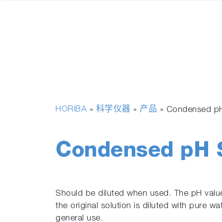
HORIBA
科学仪器
产品
»
»
»
Condensed pH
Condensed pH S
Should be diluted when used. The pH val
the original solution is diluted with pure wa
general use.