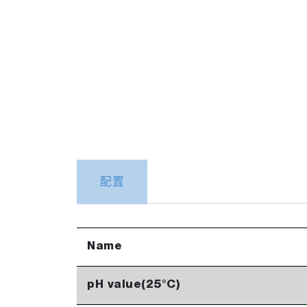
配置
Name
pH value(25°C)