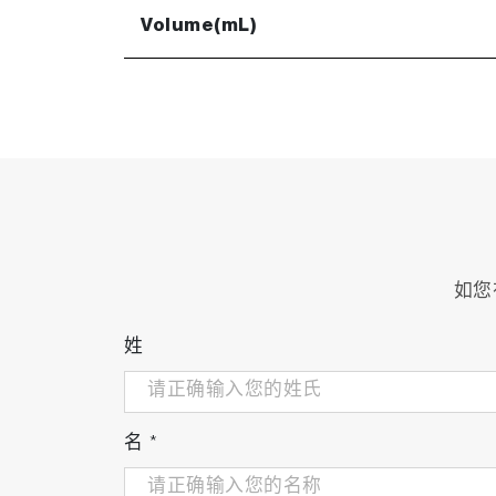
Volume(mL)
如您
姓
名
*