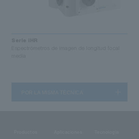
necesario
DSS-IGA020T
Serie iHR
Arseniuro de
Espectrómetros de imagen de longitud focal
indio galio
media
(InGaAs)
0,80 a 1,65
POR LA MISMA TÉCNICA
2 mm Ǿ
1.18E+14
TE
Productos
Aplicaciones
Tecnología