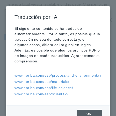
There is a local version available of this page. Change to the
local version?
Traducción por IA
Estados Unidos
OK
El siguiente contenido se ha traducido
Instrumentos
automáticamente. Por lo tanto, es posible que la
Científicos y
traducción no sea del todo correcta y, en
Analíticos
algunos casos, difiera del original en inglés.
Además, es posible que algunos archivos PDF o
de imagen no estén traducidos. Agradecemos su
HORIBA
Productos Científicos
»
»
comprensión.
Detectores de canal único
www.horiba.com/esp/process-and-environmental/
www.horiba.com/esp/materials/
Detectores de canal
www.horiba.com/esp/life-science/
único
www.horiba.com/esp/scientific/
OK