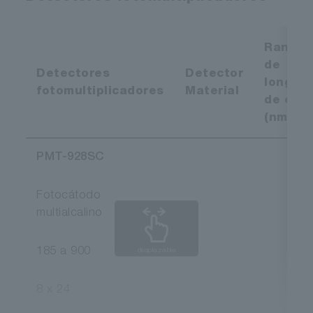
Rango
de
Detectores
Detector
longitu
fotomultiplicadores
Material
de ond
(nm)
PMT-928SC
Fotocátodo
multialcalino
185 a 900
desplazable
8 x 24