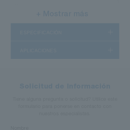
3
+ Mostrar más
RT o TE
ESPECIFICACIÓN
No es necesario
APLICACIONES
955
Fotocátodo
multialcalino
Solicitud de Información
160 a 900
Tiene alguna pregunta o solicitud? Utilice este
formulario para ponerse en contacto con
8 x 24
nuestros especialistas.
Nombre