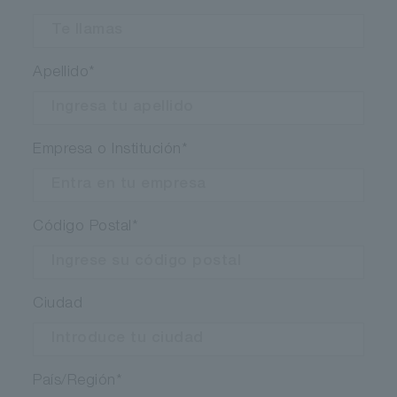
3
RT o TE
Apellido
*
No es necesario
Empresa o Institución
*
1527
Fotocátodo bialcalino
Código Postal
*
185 a 650
Ciudad
8 x 24
0.1
País/Región
*