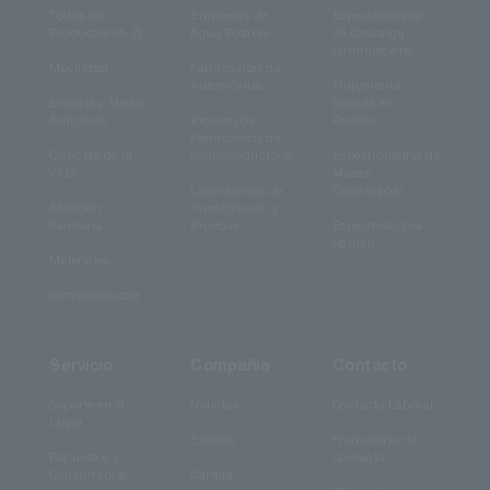
Todos los
Empresas de
Espectroscopia
No es
Productos (A-Z)
Agua Potable
de Descarga
necesario
Luminiscente
Movilidad
Fabricación de
Automóviles
Flujometría
Energía y Medio
Basada en
Ambiente
Proceso de
Presión
DSS-IGA020L
Fabricación de
Ciencias de la
Semiconductores
Espectrometría de
Vida
Masas
Arseniuro de
Laboratorios de
Cuadrupolo
Atención
Investigación y
indio galio
Sanitaria
Pruebas
Espectroscopia
(InGaAs)
Raman
Materiales
Semiconductor
0,80 a 1,55
2 mm Ǿ
Servicio
Compañía
Contacto
Soporte en el
Noticias
Contacto Laboral
1.77E+15
Lugar
Eventos
Formulario de
Repuestos y
Contacto
Consumibles
Carrera
LN2