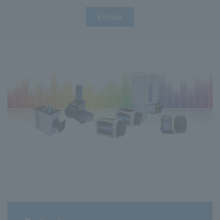
Material
sólido
de onda
m
Enviar
(μm)
DSS-S025A
Silicio (Si)
0,20 a 1,10
desplazable
2,5 mm Ǿ
1.48E+14
RT
No es