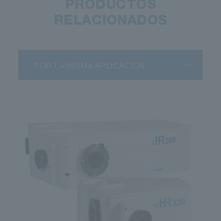
PRODUCTOS
RELACIONADOS
DSS-IGA020A
Arseniuro de
POR LA MISMA APLICACIÓN
indio galio
(InGaAs)
0,80 a 1,70
2 mm Ǿ
3.54E+13
RT
No es