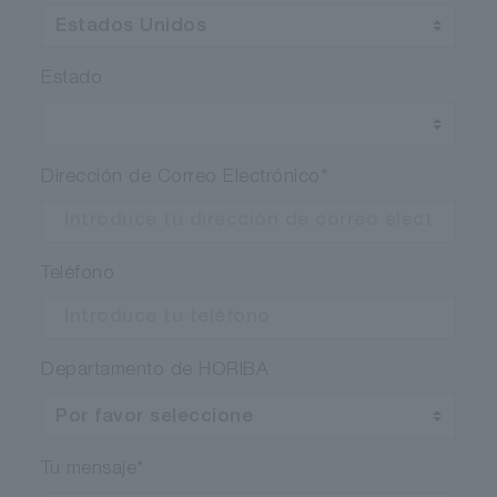
RT o TE
No es necesario
Estado
2658
Dirección de Correo Electrónico
*
Fotocátodo InGaAs
185 a 1010
Teléfono
3 x 12
Departamento de HORIBA
1
TE
Tu mensaje
*