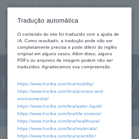
There is a local version available of this page. Change to the
local version?
Tradução automática
Estados Unidos
OK
O conteúdo do site foi traduzido com a ajuda de
Instrumentos
IA. Como resultado, a tradução pode não ser
científicos e
completamente precisa e pode diferir do inglês
analíticos
original em alguns casos. Além disso, alguns
PDFs ou arquivos de imagem podem não ser
traduzidos. Agradecemos sua compreensão.
https://www.horiba.com/bra/mobility/
https://www.horiba.com/bra/process-and-
environmental/
https://www.horiba.com/bra/water-liquid/
https://www.horiba.com/bra/life-science/
Ciência em ação
https://www.horiba.com/bra/healthcare/
https://www.horiba.com/bra/materials/
https://www.horiba.com/bra/scientific/
HORIBA
Científico
»
» Recursos »