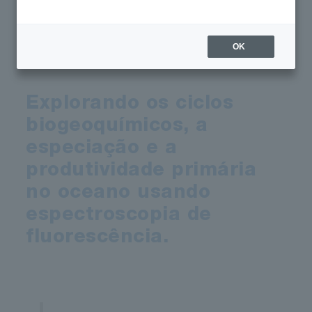
Explorando os ciclos biogeoquímicos, a
especiação e a produtividade primária no
oceano usando espectroscopia de
OK
fluorescência.
Explorando os ciclos
biogeoquímicos, a
especiação e a
produtividade primária
no oceano usando
espectroscopia de
fluorescência.