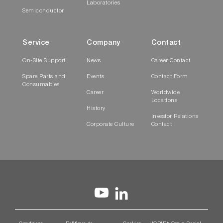
Laboratories
Semiconductor
Service
Company
Contact
On-Site Support
News
Career Contact
Spare Parts and
Events
Contact Form
Consumables
Career
Worldwide
Locations
History
Investor Relations
Corporate Culture
Contact