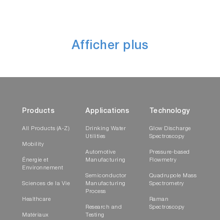
Afficher plus
Products
Applications
Technology
All Products (A-Z)
Drinking Water
Glow Discharge
Utilities
Spectroscopy
Mobility
Automotive
Pressure-based
Énergie et
Manufacturing
Flowmetry
Environnement
Semiconductor
Quadrupole Mass
Sciences de la Vie
Manufacturing
Spectrometry
Process
Healthcare
Raman
Research and
Spectroscopy
Matériaux
Testing