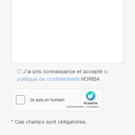
Profils en profondeur acquis à l'aide d'un
objectif standard et d'un objectif à miroir parfait
HORIBA, illustrant les performances
exceptionnelles de l'objectif.
J'ai pris connaissance et accepté
la
politique de confidentialité
HORIBA
* Ces champs sont obligatoires.