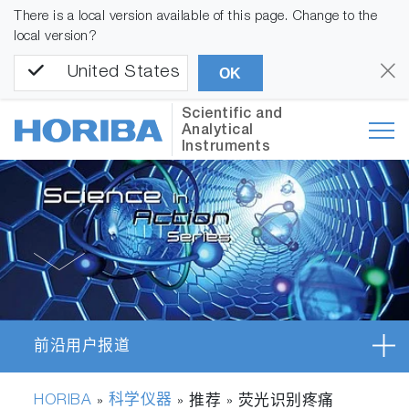
There is a local version available of this page. Change to the
local version?
United States
OK
Scientific and
Analytical
Instruments
前沿用户报道
HORIBA
科学仪器
»
» 推荐 »
荧光识别疼痛