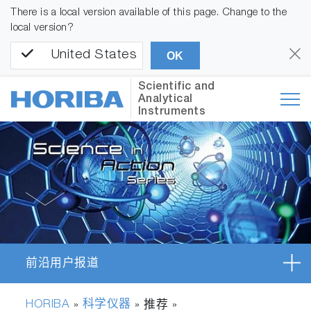
There is a local version available of this page. Change to the
local version?
United States
OK
Scientific and
Analytical
Instruments
前沿用户报道
HORIBA
科学仪器
»
» 推荐 »