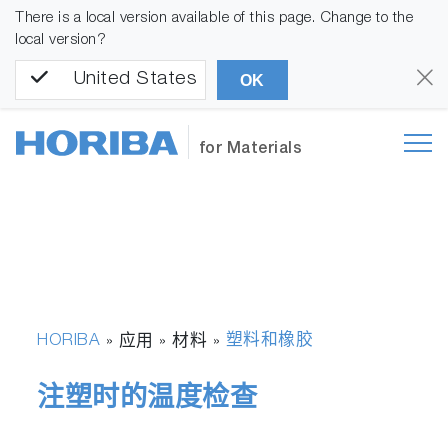
There is a local version available of this page. Change to the
local version?
United States
OK
for Materials
HORIBA
塑料和橡胶
» 应用 » 材料 »
注塑时的温度检查