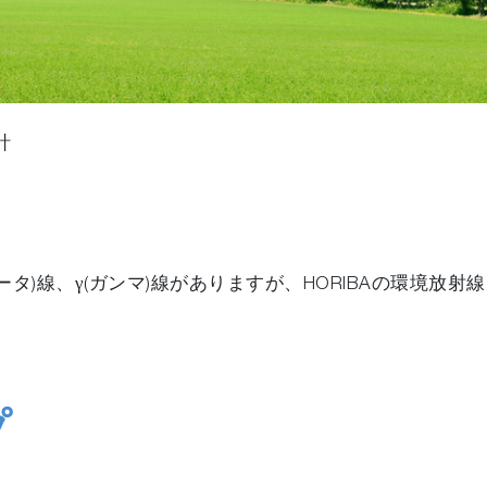
計
ベータ)線、γ(ガンマ)線がありますが、HORIBAの環境放
プ