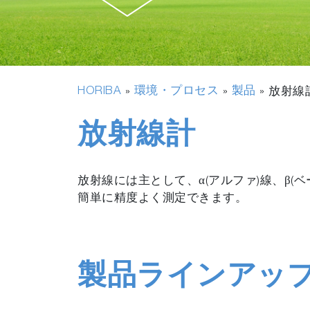
HORIBA
環境・プロセス
製品
»
»
»
放射線
放射線計
放射線には主として、α(アルファ)線、β(
簡単に精度よく測定できます。
製品ラインアッ