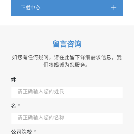
PEV 试验功能包
下载中心
HEV 试验功能包
RDE 标定试验功能包
WLTP 换挡点计算
道路模型的滑行调整和校验程序
设备测试质量保证检查，比如泄露检查，CFO
留言咨询
检查等
离线试验准备功能
如您有任何疑问，请在此留下详细需求信息，我
与 STARS Enterprise 平台的集成
们将竭诚为您服务。
姓
名
*
公司院校
*