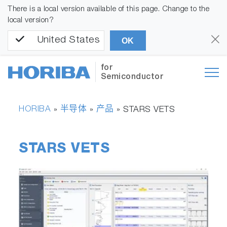
There is a local version available of this page. Change to the
local version?
United States
OK
for
Semiconductor
HORIBA
半导体
产品
»
»
»
STARS VETS
STARS VETS