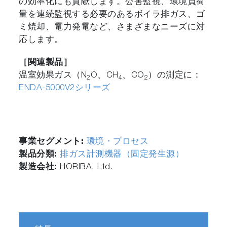
の効率化にも貢献します。公害監視、環境負荷
量を連続監視する必要のあるボイラ排ガス、ゴ
ミ焼却、電力発電など、さまざまなニーズに対
応します。
［関連製品］
温室効果ガス（N
O、CH
、CO
）の測定に：
2
4
2
ENDA-5000V2シリーズ
事業セグメント:
環境・プロセス
製品分類:
排ガス計測機器（固定発生源）
製造会社:
HORIBA, Ltd.