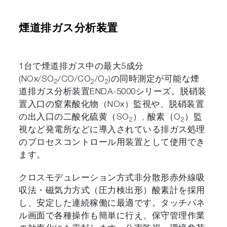
煙道排ガス分析装置
1台で煙道排ガス中の最大5成分
(NOx/SO
/CO/CO
/O
)の同時測定が可能な煙
2
2
2
道排ガス分析装置ENDA-5000シリーズ。脱硝装
置入口の窒素酸化物（NOx）監視や、脱硝装置
の出入口の二酸化硫黄（SO
）, 酸素（O
）監
2
2
視など発電所などに導入されている排ガス処理
のプロセスコントロール用装置として使用でき
ます。
クロスモデュレーション方式非分散形赤外線吸
収法・磁気力方式（圧力検出形）酸素計を採用
し、安定した連続稼働に最適です。タッチパネ
ル画面で各種操作も簡単に行え、保守管理作業