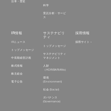
沿革・歴史
科学
受託分析・サービ
ス
IR情報
サステナビリ
採用情報
ティ
IRニュース
採用サイト »
トップメッセージ
トップメッセージ
サステナビリティ
中長期経営計画
マネジメント
株式情報
人財
（HORIBARIANs）
株主総会
環境
電子公告
(Environment)
社会 (Social)
ガバナンス
(Governance)