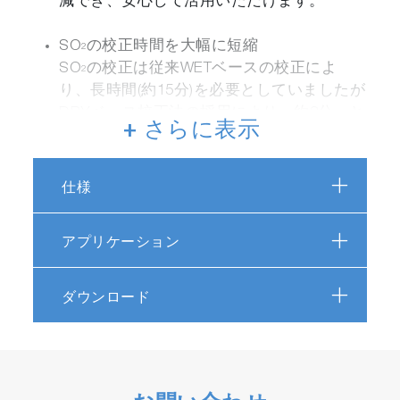
減でき、安心して活用いただけます。
SO
の校正時間を大幅に短縮
2
SO
の校正は従来WETベースの校正によ
2
り、長時間(約15分)を必要としていましたが
DRYベース校正法の採用により、約3分へと
+ さらに表示
短縮。欠測時間の短縮化、校正ガスの消費
量削減を実現しました。
仕様
関連産業
アプリケーション
火力発電
ダウンロード
廃棄物発電
鉄鋼・製鉄
バイオマス発電
石油精製
石油化学