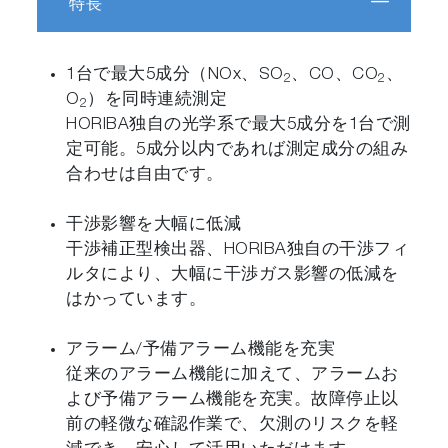
特長
1台で最大5成分（NOx、SO
、CO、CO
、
2
2
O
）を同時連続測定
2
HORIBA独自の光学系で最大5成分を1台で測
定可能。5成分以内であれば測定成分の組み
合わせは自由です。
干渉影響を大幅に低減
干渉補正型検出器、HORIBA独自の干渉フィ
ルタにより、大幅に干渉ガス影響の低減を
はかっています。
アラーム/予備アラーム機能を充実
従来のアラーム機能に加えて、アラームお
よび予備アラーム機能を充実。故障停止以
前の軽微な確認作業で、欠測のリスクを軽