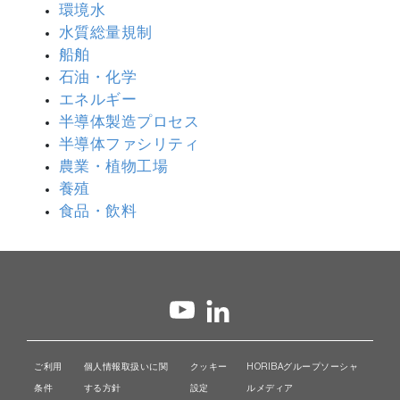
環境水
水質総量規制
船舶
石油・化学
エネルギー
半導体製造プロセス
半導体ファシリティ
農業・植物工場
養殖
食品・飲料
ご利用
個人情報取扱いに関
クッキー
HORIBAグループソーシャ
条件
する方針
設定
ルメディア