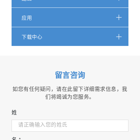
针尖增强的纳米级光谱分辨率（优于10nm）
应用
丰富的光学光谱（拉曼和光致发光）
下载中心
多技术/多环境
结合TERS/TEPL化学成像的多模式SPM技术包括
AFM、导电和电学模式（cAFM、KPFM）、
STM、液池和电化学环境。一个工作站和强大的
留言咨询
软件即可对两台仪器进行完全控制，SPM和光谱
仪可以同时或独立操作。
如您有任何疑问，请在此留下详细需求信息，我
们将竭诚为您服务。
坚固性
/
稳定性
高共振频率AFM扫描器，远离噪音干扰！高性能
姓
表现，无需主动隔振系统。