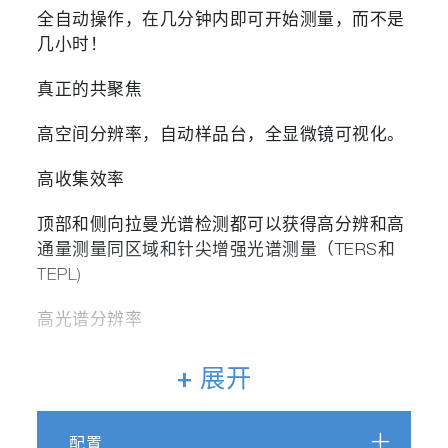
全自动操作，在几分钟内即可开始测量，而不是
几小时！
真正的共聚焦
高空间分辨率，自动样品台，全显微镜可视化。
高收集效率
顶部和侧向拉曼光谱检测都可以获得高分辨和高
通量测量同区域和针尖增强光谱测量（TERS和
TEPL)
高光谱分辨率
高光谱分辨能力，多光栅自动切换，宽光谱范围
+ 展开
的拉曼和光致发光分析。
高空间分辨率
配置