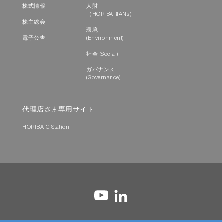
株式情報
人財
（HORIBARIANs）
株主総会
環境
電子公告
(Environment)
社会 (Social)
ガバナンス
(Governance)
代理店さま専用サイト
HORIBA C.Station