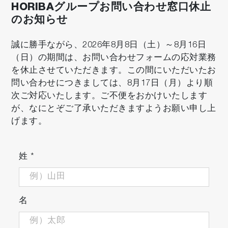
HORIBAグループお問い合わせ窓口休止
のお知らせ
レイアウトフリー
光源ユニットとモニター本体を分離設置が可能
誠に勝手ながら、2026年8月8日（土）～8月16日
なので、薬液供給ユニットや洗浄装置の設置ス
（日）の期間は、お問い合わせフォームの応対業務
ペースに合わせた自由な配置が可能です。
を休止させていただきます。この間にいただいたお
問い合わせにつきましては、8月17日（月）より順
次ご対応いたします。ご不便をおかけいたします
が、なにとぞご了承いただきますようお願い申し上
げます。
姓
*
装置ダウンタイムの低減
名
インライン測定でのバックグラウンド補正の頻
度が低くなることで、装置のダウンタイムを大
幅に低減し、スループットの向上に大きく貢献