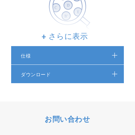
+ さらに表示
最大6薬液種（薬液またはレンジ）に対
応
仕様
1台のモニターで最大6薬液種（薬液またはレン
ジ）の測定が可能です。測りたい薬液種やレン
ダウンロード
ジを自由に指定できるので、測定ニーズに幅広
く対応します。
お問い合わせ