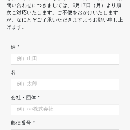
問い合わせにつきましては、8月17日（月）より順
次ご対応いたします。ご不便をおかけいたします
場所を選ばない
が、なにとぞご了承いただきますようお願い申し上
げます。
コンパクトボディに加え、標準液ボトル入の専
用ケースで持ち運び。防水機能で屋外でも安
心。
姓
*
名
会社・団体
*
コスト削減
標準液消費も1/100、サンプル消費も1/100、セ
郵便番号
*
ンサも交換可能。