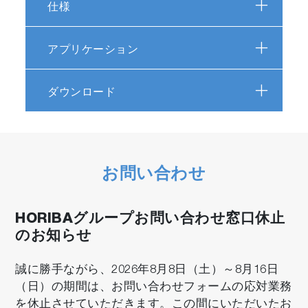
仕様
アプリケーション
ダウンロード
用途に応じて選べる多彩な測定方式
お問い合わせ
滴下する・浸ける・すくい取る・ふき取る・固
形物・粉末・シート状
HORIBAグループお問い合わせ窓口休止
のお知らせ
誠に勝手ながら、2026年8月8日（土）～8月16日
（日）の期間は、お問い合わせフォームの応対業務
を休止させていただきます。この間にいただいたお