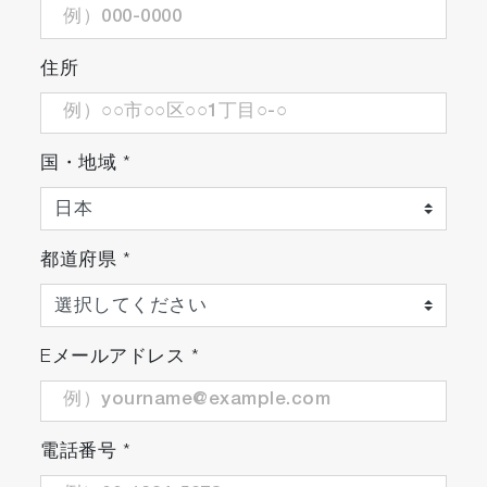
住所
国・地域
*
バックライトと温度表示機能を搭載
都道府県
*
暗い場所でも測定値の確認が可能。ボタン操作
と測定値が安定した時に点灯します。
Eメールアドレス
*
電話番号
*