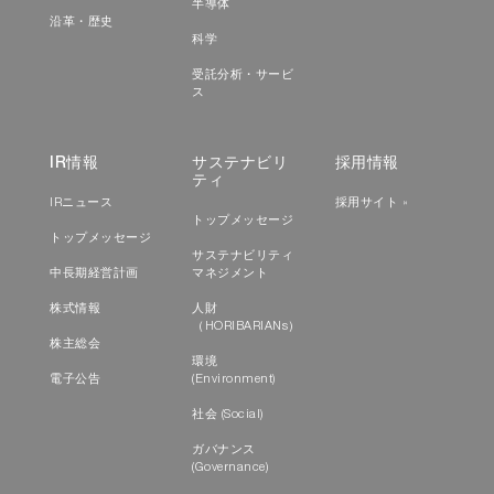
半導体
沿革・歴史
科学
受託分析・サービ
ス
IR情報
サステナビリ
採用情報
ティ
IRニュース
採用サイト »
トップメッセージ
トップメッセージ
サステナビリティ
中長期経営計画
マネジメント
株式情報
人財
（HORIBARIANs）
株主総会
環境
電子公告
(Environment)
社会 (Social)
ガバナンス
(Governance)