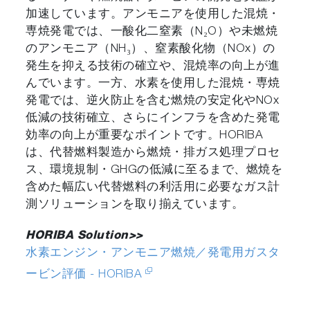
加速しています。アンモニアを使用した混焼・
専焼発電では、一酸化二窒素（N₂O）や未燃焼
のアンモニア（NH₃）、窒素酸化物（NOx）の
発生を抑える技術の確立や、混焼率の向上が進
んでいます。一方、水素を使用した混焼・専焼
発電では、逆火防止を含む燃焼の安定化やNOx
低減の技術確立、さらにインフラを含めた発電
効率の向上が重要なポイントです。HORIBA
は、代替燃料製造から燃焼・排ガス処理プロセ
ス、環境規制・GHGの低減に至るまで、燃焼を
含めた幅広い代替燃料の利活用に必要なガス計
測ソリューションを取り揃えています。
HORIBA Solution>>
水素エンジン・アンモニア燃焼／発電用ガスタ
ービン評価 - HORIBA