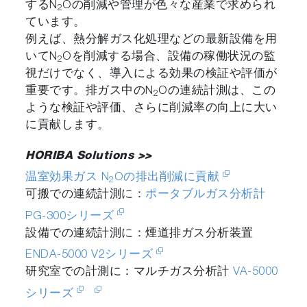
するN
Oの削減や管理が色々な産業で求められ
2
ています。
例えば、熱分解ガス化処理などの最新設備を用
いてN
Oを削減する場合、設備の稼働状況の監
2
視だけでなく、導入による効果の検証や評価が
重要です。排ガス中のN
Oの連続計測は、この
2
ような検証や評価、さらに削減率の向上に大い
に貢献します。
HORIBA Solutions >>
温室効果ガス N
Oの排出削減に貢献
2
可搬での連続計測に：
ポータブルガス分析計
PG-300シリーズ
設備での連続計測に：煙道排ガス分析装置
ENDA-5000 V2シリーズ
研究室での計測に：マルチガス分析計
VA-5000
シリーズ