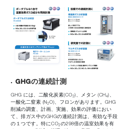
GHGの連続計測
GHG には、二酸化炭素(CO
)、メタン (CH
)、
2
4
一酸化二窒素 (N
O)、フロンがあります。GHG
2
削減の調査、計画、実施、効果の評価におい
て、排ガス中のGHGの連続計測は、有効な手段
の１つです。特にCO
の298倍の温室効果を有
2