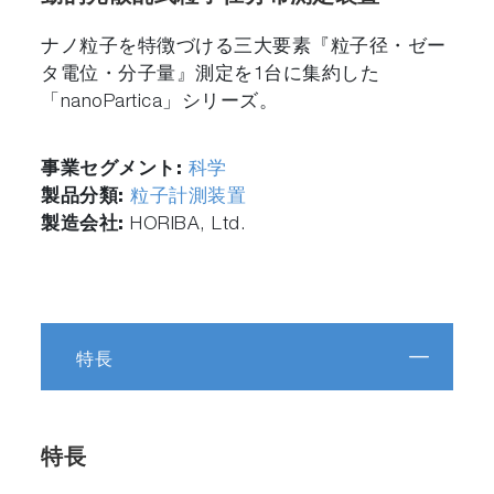
ナノ粒子を特徴づける三大要素『粒子径・ゼー
タ電位・分子量』測定を1台に集約した
「nanoPartica」シリーズ。
事業セグメント:
科学
製品分類:
粒子計測装置
製造会社:
HORIBA, Ltd.
特長
特長