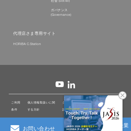
社会 (Social)
ガバナンス
(Governance)
代理店さま専用サイト
HORIBA C.Station
関連アプリケーションはこち
ら〉
サービス・サポート
ご利用
個人情報取扱いに関
クッキー
HORIBAグループソーシャ
条件
する方針
設定
ルメディア
受託分析・トレーニン
グ
Analytical Solution Plaza 〉
HORIBAグループ企業
お問い合わせ