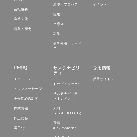
環境・プロセス
イベント
会社概要
医用
企業文化
半導体
沿革・歴史
科学
受託分析・サービ
ス
抗体医薬品の温調測定事例
IR情報
サステナビリ
採用情報
ティ
免疫グロブリンG（IgG）が60℃の条件下で経
IRニュース
採用サイト »
トップメッセージ
時的にオリゴマー化（凝集）していく過程を測
トップメッセージ
定できました。
サステナビリティ
中長期経営計画
マネジメント
株式情報
人財
（HORIBARIANs）
株主総会
環境
電子公告
(Environment)