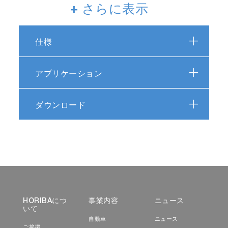
ザの搭載により、従来モデル（SZ-100）比で約
+ さらに表示
15倍感度が向上しました。これにより、濃度が
薄い試料や散乱光強度が弱い粒子でも、精度・
再現性よく測定できるようになりました。
仕様
アプリケーション
ダウンロード
シングルナノ粒子の測定事例
HORIBA独自の高精度・高速コリレータ搭載
と、低迷光90°光学系の採用により、シングル
HORIBAにつ
事業内容
ニュース
ナノ粒子の高精度測定を実現しました。
いて
自動車
ニュース
ご挨拶