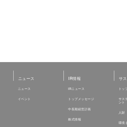
ニュース
IR情報
サス
ニュース
IRニュース
トッ
イベント
トップメッセージ
サス
ント
中長期経営計画
人財（
株式情報
環境 (