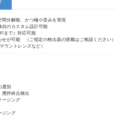
ド
空間分解能、かつ極小歪みを実現
独自のカスタム設計可能
IRまで）対応可能
あわせが可能 （ご指定の検出器の搭載はご相談ください）
Sマウントレンズなど）
の選別
、攪拌終点検出
メージング
ージング